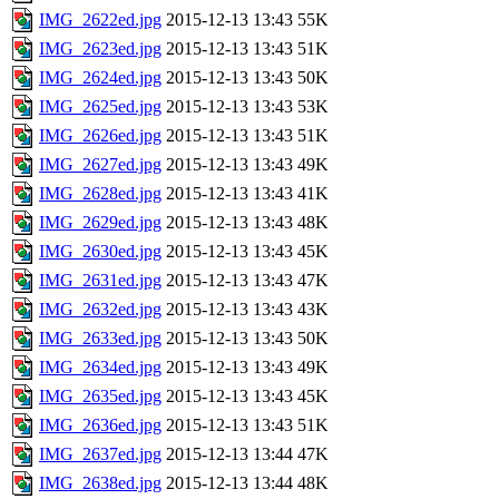
IMG_2622ed.jpg
2015-12-13 13:43
55K
IMG_2623ed.jpg
2015-12-13 13:43
51K
IMG_2624ed.jpg
2015-12-13 13:43
50K
IMG_2625ed.jpg
2015-12-13 13:43
53K
IMG_2626ed.jpg
2015-12-13 13:43
51K
IMG_2627ed.jpg
2015-12-13 13:43
49K
IMG_2628ed.jpg
2015-12-13 13:43
41K
IMG_2629ed.jpg
2015-12-13 13:43
48K
IMG_2630ed.jpg
2015-12-13 13:43
45K
IMG_2631ed.jpg
2015-12-13 13:43
47K
IMG_2632ed.jpg
2015-12-13 13:43
43K
IMG_2633ed.jpg
2015-12-13 13:43
50K
IMG_2634ed.jpg
2015-12-13 13:43
49K
IMG_2635ed.jpg
2015-12-13 13:43
45K
IMG_2636ed.jpg
2015-12-13 13:43
51K
IMG_2637ed.jpg
2015-12-13 13:44
47K
IMG_2638ed.jpg
2015-12-13 13:44
48K